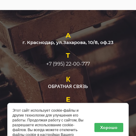
A
г. Краснодар, ул.​Захарова, 10/8, оф.23
T
+7 (995) 22-00-777
К
ОБРАТНАЯ СВЯЗЬ
Е
remserv@mail.ru
Этот сайт использует cookie-файлы и
другие технологии для улучшения его
работы. Продолжая работу с сайтом, Вы
разрешаете использование cookie-
Хорошо
файлов. Вы всегда можете отключить
файлы cookie в настройках Вашего
Copyright © 2023 - 2026